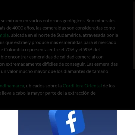
 se extraen en varios entornos geológicos. Son minerales
más de 4000 años, las esmeraldas son consideradas como
mbia
, ubicada en el norte de Sudamérica, atravesada por la
 país que extrae y produce más esmeraldas para el mercado
ue Colombia representa entre el 70% y el 90% del
le encontrar esmeraldas de calidad comercial con
d son extremadamente difíciles de conseguir. Las esmeraldas
 un valor mucho mayor que los diamantes de tamaño
ndinamarca
, ubicados sobre la
Cordillera Oriental
de los
lleva a cabo la mayor parte de la extracción de
 una larga historia que se remonta a la
época
da global de piedras preciosas a principios del siglo XX,
o en el mercado internacional. Hasta 2016, el comercio de