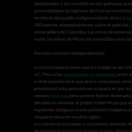
desdichados y los convirtió en dos peñascos pro
profundidades las lágrimas de Fura se convirtier
territorio del pueblo indígena extinto de los
Muz
500 metros, respectivamente, sobre el valle del
r
esmeraldera de Colombia. Las minas de esmerald
norte, las minas de Muzo son conocidas como las
Período colonial e independentista
Los historiadores creen que los indígenas de Col
d.C. Pero a los
conquistadores españoles
se les a
a nivel mundial de lo que ahora conocemos como
precolonial, esta zona estuvo ocupada en por los
vecinos
Muiscas
, pero quienes fueron dominado
décadas en dominar al pueblo tribal Muzo que oc
españoles obligaron a esta población indígena n
ocuparon durante muchos siglos.
Los monarcas europeas y sus coretes amantes d
finalmente buscaron los tesoros que les ofrecía