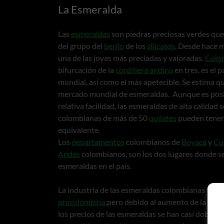
La Esmeralda
Las
esmeraldas
son piedras preciosas verdes que
del grupo del
berilo
de los
silicatos
. Desde hace 
una de las joyas más preciadas y valoradas.
Colo
bifurcación de la
cordillera andina
en tres, es el
mundial, así como el más apetecible. Se estima q
mercado mundial de esmeraldas. Aunque es posib
relativa facilidad, las esmeraldas de alta calida
colombianas de más de 50
quilates
pueden tener
equivalente.
Los
departamentos
colombianos de
Boyacá
y
Cu
Andes
colombianos, son los dos lugares donde se 
esmeraldas en el país.
La industria de las esmeraldas colombianas tiene
precolombina
,pero debido al aumento de la deman
los precios de las esmeraldas se han casi doblad