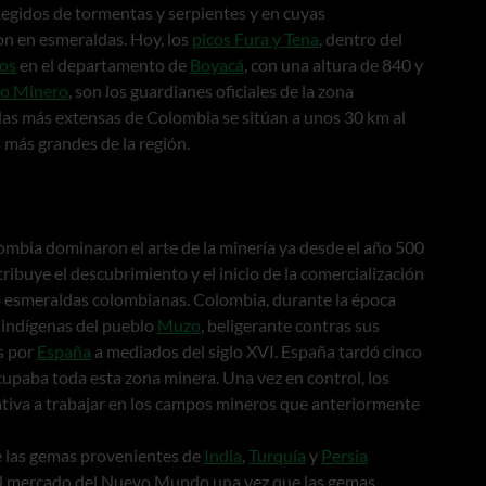
tegidos de tormentas y serpientes y en cuyas
on en esmeraldas. Hoy, los
picos Fura y Tena
, dentro del
os
en el departamento de
Boyacá
, con una altura de 840 y
ío Minero
, son los guardianes oficiales de la zona
as más extensas de Colombia se sitúan a unos 30 km al
 más grandes de la región.
ombia dominaron el arte de la minería ya desde el año 500
tribuye el descubrimiento y el inicio de la comercialización
 esmeraldas colombianas. Colombia, durante la época
 indígenas del pueblo
Muzo
, beligerante contras sus
s por
España
a mediados del siglo XVI. España tardó cinco
upaba toda esta zona minera. Una vez en control, los
ativa a trabajar en los campos mineros que anteriormente
e las gemas provenientes de
India
,
Turquía
y
Persia
 el mercado del Nuevo Mundo una vez que las gemas