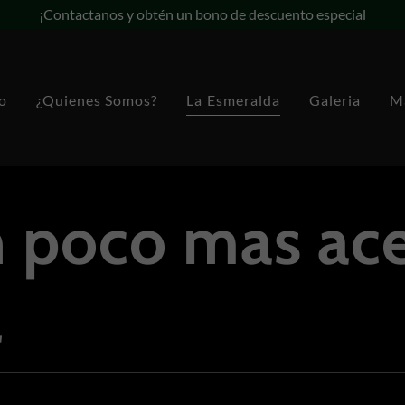
¡Contactanos y obtén un bono de descuento especial
io
¿Quienes Somos?
La Esmeralda
Galeria
M
 poco mas ace
a